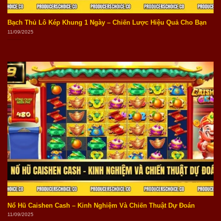
Bạch Thủ Lô Kép Khung 1 Ngày – Chiến Lược Hiệu Quả Cho Bạn
11/09/2025
Nổ Hũ Caishen Cash – Kinh Nghiệm Và Chiến Thuật Dự Đoán
11/09/2025