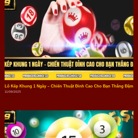
Lô Kép Khung 1 Ngày – Chiến Thuật Đỉnh Cao Cho Bạn Thắng Đậm
11/09/2025