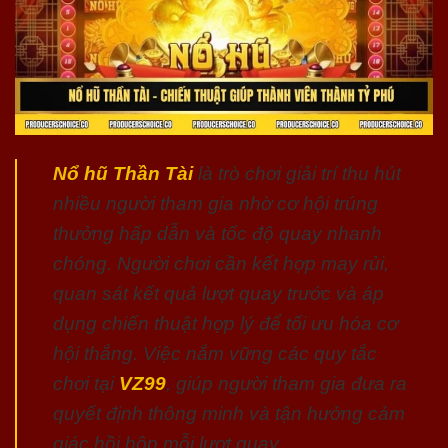
Nổ hũ Thần Tài
là trò chơi giải trí thu hút
nhiều người tham gia nhờ cơ hội trúng
thưởng hấp dẫn và tốc độ quay nhanh
chóng. Người chơi cần kết hợp may rủi,
quan sát kết quả lượt quay trước và áp
dụng chiến thuật hợp lý để tối ưu hóa cơ
hội thắng. Việc nắm vững các quy tắc
chơi tại
VZ99
, giúp người tham gia đưa ra
quyết định thông minh và tận hưởng cảm
giác hồi hộp mỗi lượt quay.