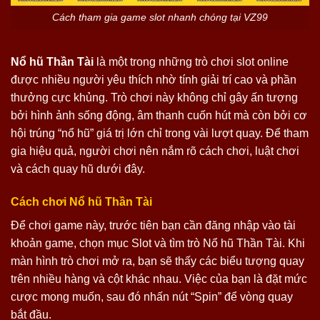
Cách tham gia game slot nhanh chóng tại VZ99
Nổ hũ Thần Tài
là một trong những trò chơi slot online
được nhiều người yêu thích nhờ tính giải trí cao và phần
thưởng cực khủng. Trò chơi này không chỉ gây ấn tượng
bởi hình ảnh sống động, âm thanh cuốn hút mà còn bởi cơ
hội trúng “nổ hũ” giá trị lớn chỉ trong vài lượt quay. Để tham
gia hiệu quả, người chơi nên nắm rõ cách chơi, luật chơi
và cách quay hũ dưới đây.
Cách chơi Nổ hũ Thần Tài
Để chơi game này, trước tiên bạn cần đăng nhập vào tài
khoản game, chọn mục Slot và tìm trò Nổ hũ Thần Tài. Khi
màn hình trò chơi mở ra, bạn sẽ thấy các biểu tượng quay
trên nhiều hàng và cột khác nhau. Việc của bạn là đặt mức
cược mong muốn, sau đó nhấn nút “Spin” để vòng quay
bắt đầu.