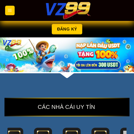
Chuyển
đến
nội
dung
ĐĂNG KÝ
CÁC NHÀ CÁI UY TÍN