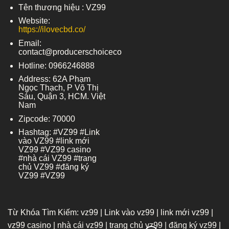
Tên thương hiệu : VZ99
Website:
https://ilovecbd.co/
Email:
contact@producerschoiceco
Hotline: 0966246888
Address: 62A Phạm
Ngọc Thạch, P Võ Thị
Sáu, Quận 3, HCM. Việt
Nam
Zipcode: 70000
Hashtag: #VZ99 #Link
vào VZ99 #link mới
VZ99 #VZ99 casino
#nhà cái VZ99 #trang
chủ VZ99 #đăng ký
VZ99 #VZ99
Từ Khóa Tìm Kiếm: vz99 | Link vào vz99 | link mới vz99 |
vz99 casino | nhà cái vz99 | trang chủ vz99 | đăng ký vz99 |