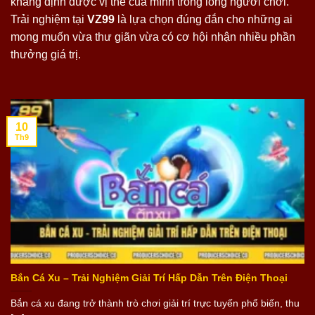
khẳng định được vị thế của mình trong lòng người chơi.
Trải nghiệm tại
VZ99
là lựa chọn đúng đắn cho những ai
mong muốn vừa thư giãn vừa có cơ hội nhận nhiều phần
thưởng giá trị.
10
Th9
Bắn Cá Xu – Trải Nghiệm Giải Trí Hấp Dẫn Trên Điện Thoại
Bắn cá xu đang trở thành trò chơi giải trí trực tuyến phổ biến, thu