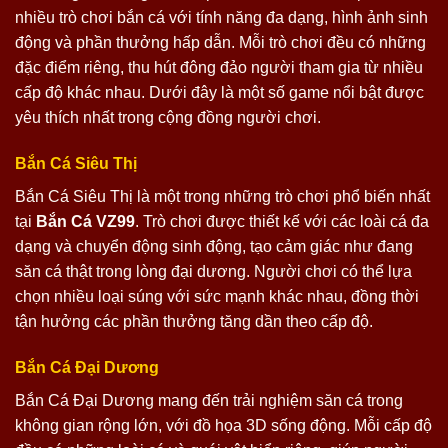
nhiều trò chơi bắn cá với tính năng đa dạng, hình ảnh sinh
động và phần thưởng hấp dẫn. Mỗi trò chơi đều có những
đặc điểm riêng, thu hút đông đảo người tham gia từ nhiều
cấp độ khác nhau. Dưới đây là một số game nổi bật được
yêu thích nhất trong cộng đồng người chơi.
Bắn Cá Siêu Thị
Bắn Cá Siêu Thị là một trong những trò chơi phổ biến nhất
tại
Bắn Cá VZ99
. Trò chơi được thiết kế với các loài cá đa
dạng và chuyển động sinh động, tạo cảm giác như đang
săn cá thật trong lòng đại dương. Người chơi có thể lựa
chọn nhiều loại súng với sức mạnh khác nhau, đồng thời
tận hưởng các phần thưởng tăng dần theo cấp độ.
Bắn Cá Đại Dương
Bắn Cá Đại Dương mang đến trải nghiệm săn cá trong
không gian rộng lớn, với đồ họa 3D sống động. Mỗi cấp độ