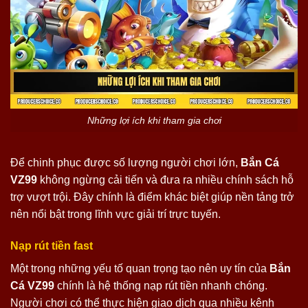
Những lợi ích khi tham gia chơi
Để chinh phục được số lượng người chơi lớn,
Bắn Cá
VZ99
không ngừng cải tiến và đưa ra nhiều chính sách hỗ
trợ vượt trội. Đây chính là điểm khác biệt giúp nền tảng trở
nên nổi bật trong lĩnh vực giải trí trực tuyến.
Nạp rút tiền fast
Một trong những yếu tố quan trọng tạo nên uy tín của
Bắn
Cá VZ99
chính là hệ thống nạp rút tiền nhanh chóng.
Người chơi có thể thực hiện giao dịch qua nhiều kênh