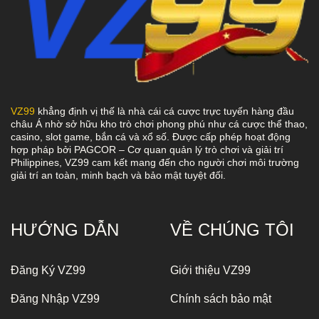
VZ99
khẳng định vị thế là nhà cái cá cược trực tuyến hàng đầu
châu Á nhờ sở hữu kho trò chơi phong phú như cá cược thể thao,
casino, slot game, bắn cá và xổ số. Được cấp phép hoạt động
hợp pháp bởi PAGCOR – Cơ quan quản lý trò chơi và giải trí
Philippines, VZ99 cam kết mang đến cho người chơi môi trường
giải trí an toàn, minh bạch và bảo mật tuyệt đối.
HƯỚNG DẪN
VỀ CHÚNG TÔI
Đăng Ký VZ99
Giới thiệu VZ99
Đăng Nhập VZ99
Chính sách bảo mật