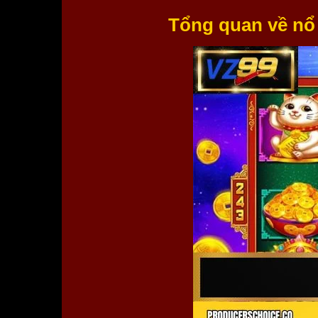
Tổng quan về nổ