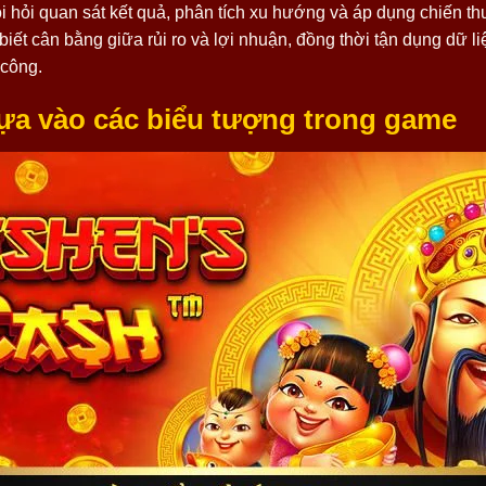
ỏi quan sát kết quả, phân tích xu hướng và áp dụng chiến thuật
iết cân bằng giữa rủi ro và lợi nhuận, đồng thời tận dụng dữ li
 công.
ựa vào các biểu tượng trong game