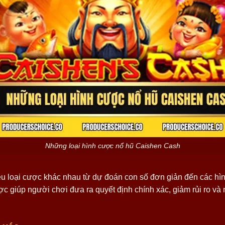
Những loại hình cược nổ hũ Caishen Cash
u loại cược khác nhau từ dự đoán con số đơn giản đến các hìn
ợc giúp người chơi đưa ra quyết định chính xác, giảm rủi ro và