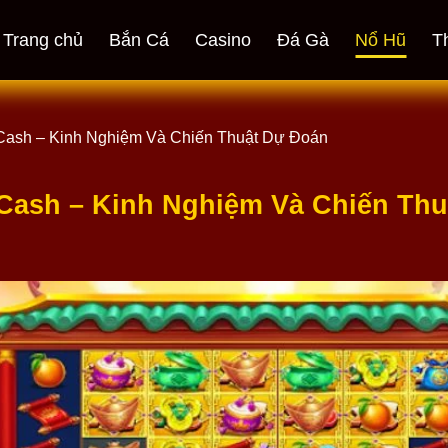
Trang chủ
Bắn Cá
Casino
Đá Gà
Nổ Hũ
T
Cash – Kinh Nghiệm Và Chiến Thuật Dự Đoán
Cash – Kinh Nghiệm Và Chiến Th