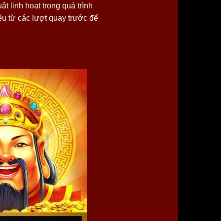
 linh hoạt trong quá trình
ệu từ các lượt quay trước để