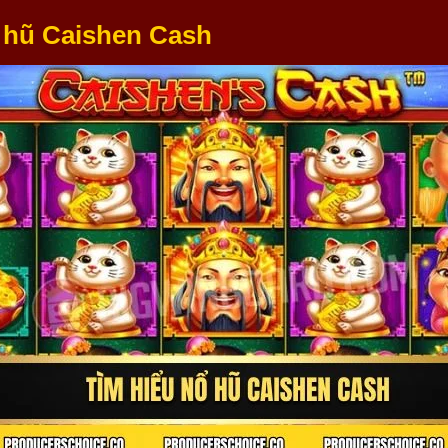
 hũ Caishen Cash