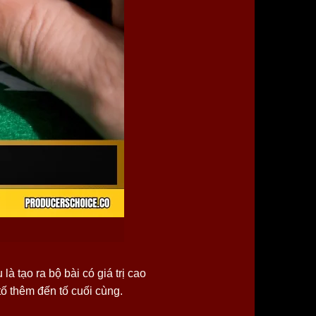
à tạo ra bộ bài có giá trị cao
tố thêm đến tố cuối cùng.