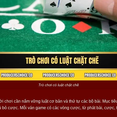
Trò chơi có luật chặt chẽ
i chơi cần nắm vững luật cơ bản và thứ tự các bộ bài. Mục tiêu l
ủ bỏ cược. Mỗi ván game có các vòng cược, từ phát bài, cược, 