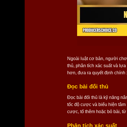
Ngoài luật cơ bản, người ch
thủ, phân tích xác suất và lự
hơn, đưa ra quyết định chính 
Đọc bài đối thủ
Đọc bài đối thủ là kỹ năng nâ
tốc độ cược và biểu hiện tâm 
cược, tố thêm hoặc bỏ bài, từ
Phân tích xác suất