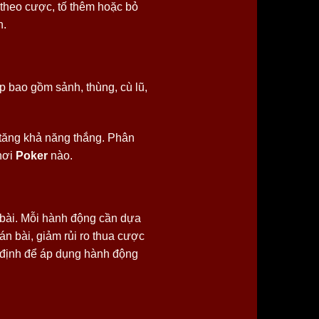
n theo cược, tố thêm hoặc bỏ
n.
p bao gồm sảnh, thùng, cù lũ,
 tăng khả năng thắng. Phân
chơi
Poker
nào.
 bài. Mỗi hành động cần dựa
án bài, giảm rủi ro thua cược
t định để áp dụng hành động