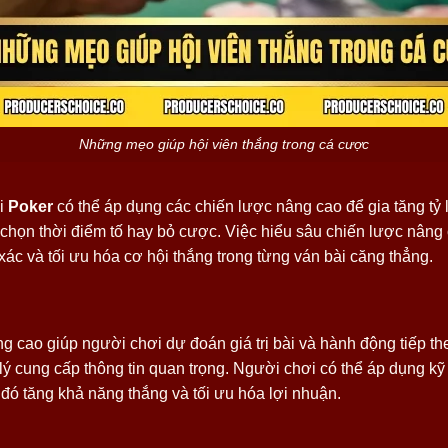
Những mẹo giúp hội viên thắng trong cá cược
ơi
Poker
có thể áp dụng các chiến lược nâng cao để gia tăng tỷ 
a chọn thời điểm tố hay bỏ cược. Việc hiểu sâu chiến lược nâng c
xác và tối ưu hóa cơ hội thắng trong từng ván bài căng thẳng.
ng cao giúp người chơi dự đoán giá trị bài và hành động tiếp th
lý cung cấp thông tin quan trọng. Người chơi có thể áp dụng kỹ
 đó tăng khả năng thắng và tối ưu hóa lợi nhuận.