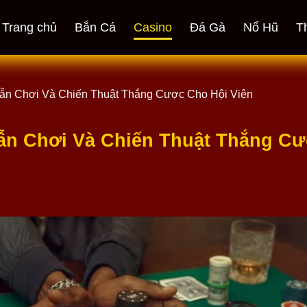
Trang chủ
Bắn Cá
Casino
Đá Gà
Nổ Hũ
T
n Chơi Và Chiến Thuật Thắng Cược Cho Hội Viên
n Chơi Và Chiến Thuật Thắng Cư