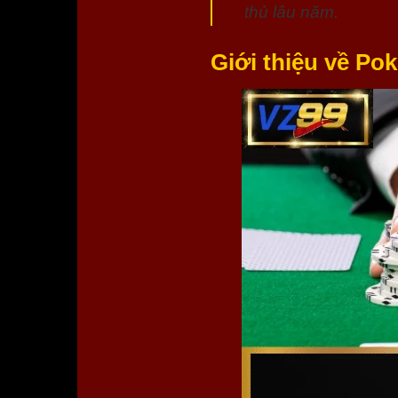
thủ lâu năm.
Giới thiệu về Pok