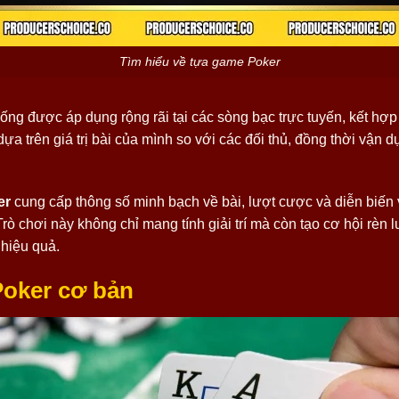
Tìm hiểu về tựa game Poker
 thống được áp dụng rộng rãi tại các sòng bạc trực tuyến, kết hợ
ựa trên giá trị bài của mình so với các đối thủ, đồng thời vận d
er
cung cấp thông số minh bạch về bài, lượt cược và diễn biến 
rò chơi này không chỉ mang tính giải trí mà còn tạo cơ hội rèn 
 hiệu quả.
Poker cơ bản