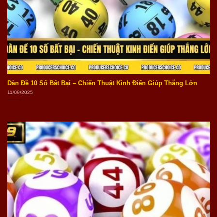
Dàn Đề 10 Số Bất Bại – Chiến Thuật Kinh Điển Giúp Thắng Lớn
11/09/2025