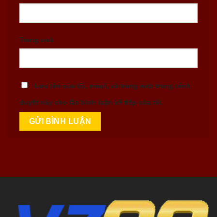
Trang web
Lưu tên của tôi, email, và trang web trong trình
duyệt này cho lần bình luận kế tiếp của tôi.