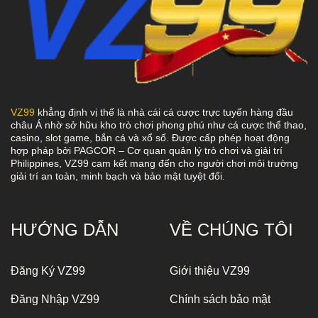
VZ99
khẳng định vị thế là nhà cái cá cược trực tuyến hàng đầu
châu Á nhờ sở hữu kho trò chơi phong phú như cá cược thể thao,
casino, slot game, bắn cá và xổ số. Được cấp phép hoạt động
hợp pháp bởi PAGCOR – Cơ quan quản lý trò chơi và giải trí
Philippines, VZ99 cam kết mang đến cho người chơi môi trường
giải trí an toàn, minh bạch và bảo mật tuyệt đối.
HƯỚNG DẪN
VỀ CHÚNG TÔI
Đăng Ký VZ99
Giới thiệu VZ99
Đăng Nhập VZ99
Chính sách bảo mật