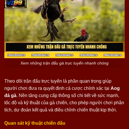
Xem những trận đấu gà trực tuyến nhanh chóng
Theo dõi trận đấu trực tuyến là phần quan trọng giúp
người chơi đưa ra quyết định cá cược chính xác tại
Aog
đá gà
. Nền tảng cung cấp thông số chi tiết về sức mạnh,
tốc độ và kỹ thuật của gà chiến, cho phép người chơi phân
tích, dự đoán kết quả và điều chỉnh chiến thuật kịp thời.
Quan sát kỹ thuật chiến đấu