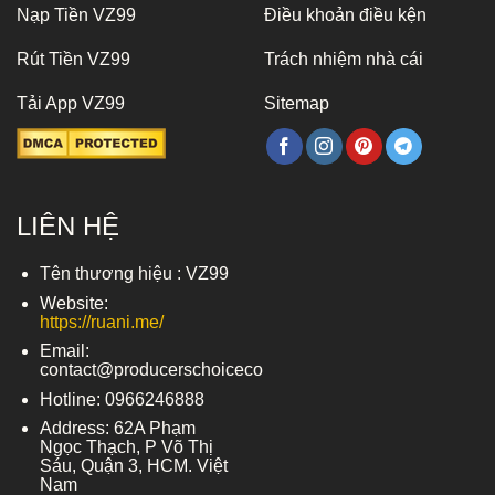
Nạp Tiền VZ99
Điều khoản điều kện
Rút Tiền VZ99
Trách nhiệm nhà cái
Tải App VZ99
Sitemap
LIÊN HỆ
Tên thương hiệu : VZ99
Website:
https://ruani.me/
Email:
contact@producerschoiceco
Hotline: 0966246888
Address: 62A Phạm
Ngọc Thạch, P Võ Thị
Sáu, Quận 3, HCM. Việt
Nam