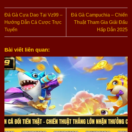
Đá Gà Cựa Dao Tại Vz99 –
Đá Gà Campuchia – Chiến
Hướng Dẫn Cá Cược Trực
Thuật Tham Gia Giải Đấu
Tuyến
Hấp Dẫn 2025
Bài viết liên quan: