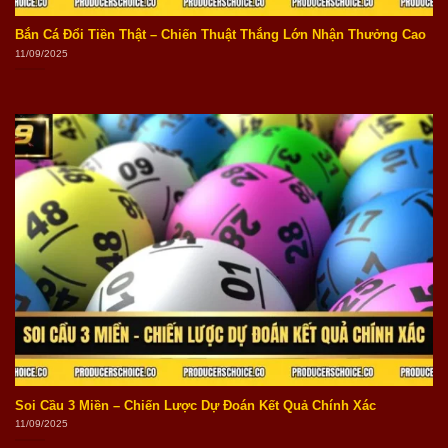
Bắn Cá Đổi Tiền Thật – Chiến Thuật Thắng Lớn Nhận Thưởng Cao
11/09/2025
Soi Cầu 3 Miền – Chiến Lược Dự Đoán Kết Quả Chính Xác
11/09/2025