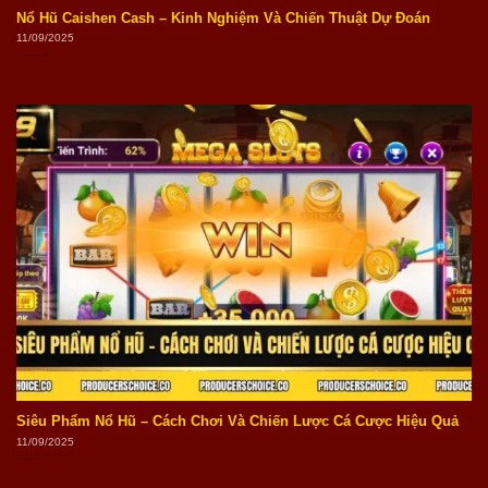
Nổ Hũ Caishen Cash – Kinh Nghiệm Và Chiến Thuật Dự Đoán
11/09/2025
Siêu Phẩm Nổ Hũ – Cách Chơi Và Chiến Lược Cá Cược Hiệu Quả
11/09/2025