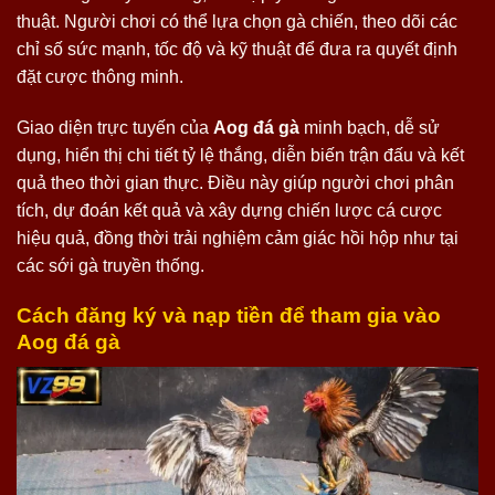
thuật. Người chơi có thể lựa chọn gà chiến, theo dõi các
chỉ số sức mạnh, tốc độ và kỹ thuật để đưa ra quyết định
đặt cược thông minh.
Giao diện trực tuyến của
Aog đá gà
minh bạch, dễ sử
dụng, hiển thị chi tiết tỷ lệ thắng, diễn biến trận đấu và kết
quả theo thời gian thực. Điều này giúp người chơi phân
tích, dự đoán kết quả và xây dựng chiến lược cá cược
hiệu quả, đồng thời trải nghiệm cảm giác hồi hộp như tại
các sới gà truyền thống.
Cách đăng ký và nạp tiền để tham gia vào
Aog đá gà