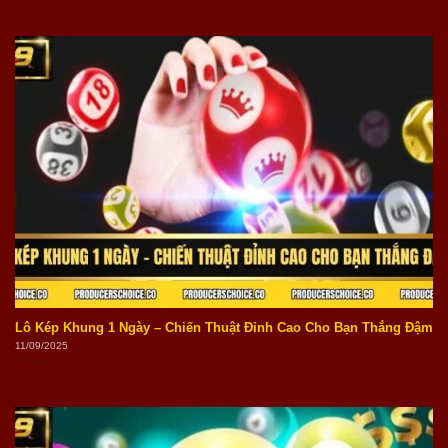
Lô Kép Khung 1 Ngày – Chiến Thuật Đỉnh Cao Cho Bạn Thắng Đậm
11/09/2025