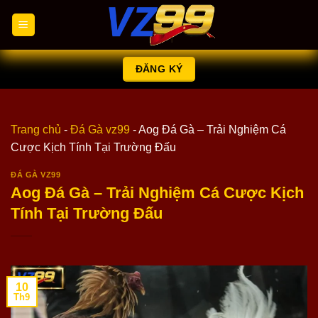
Chuyển
đến
nội
dung
ĐĂNG KÝ
Trang chủ
-
Đá Gà vz99
-
Aog Đá Gà – Trải Nghiệm Cá
Cược Kịch Tính Tại Trường Đấu
ĐÁ GÀ VZ99
Aog Đá Gà – Trải Nghiệm Cá Cược Kịch
Tính Tại Trường Đấu
10
Th9