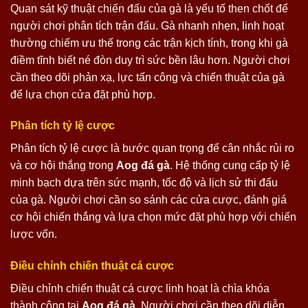
Quan sát kỹ thuật chiến đấu của gà là yếu tố then chốt để
người chơi phân tích trận đấu. Gà nhanh nhẹn, linh hoạt
thường chiếm ưu thế trong các trận kịch tính, trong khi gà
điềm tĩnh biết né đòn duy trì sức bền lâu hơn. Người chơi
cần theo dõi phản xạ, lực tấn công và chiến thuật của gà
để lựa chọn cửa đặt phù hợp.
Phân tích tỷ lệ cược
Phân tích tỷ lệ cược là bước quan trọng để cân nhắc rủi ro
và cơ hội thắng trong
Aog đá gà
. Hệ thống cung cấp tỷ lệ
minh bạch dựa trên sức mạnh, tốc độ và lịch sử thi đấu
của gà. Người chơi cần so sánh các cửa cược, đánh giá
cơ hội chiến thắng và lựa chọn mức đặt phù hợp với chiến
lược vốn.
Điều chỉnh chiến thuật cá cược
Điều chỉnh chiến thuật cá cược linh hoạt là chìa khóa
thành công tại
Aog đá gà
. Người chơi cần theo dõi diễn