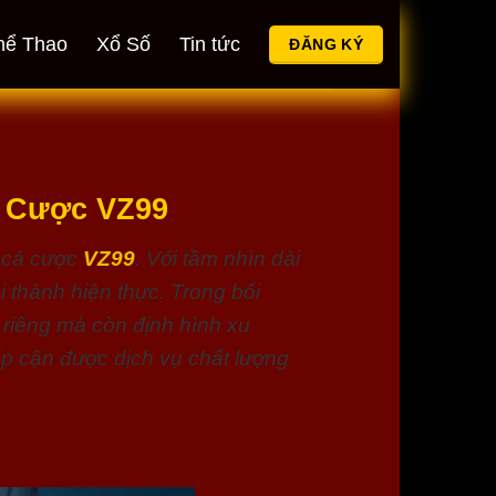
hể Thao
Xổ Số
Tin tức
ĐĂNG KÝ
á Cược VZ99
g cá cược
VZ99
. Với tầm nhìn dài
i thành hiện thực. Trong bối
n riêng mà còn định hình xu
iếp cận được dịch vụ chất lượng