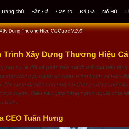
Trang chủ
Bắn Cá
Casino
Đá Gà
Nổ Hũ
T
h Xây Dựng Thương Hiệu Cá Cược VZ99
 Trình Xây Dựng Thương Hiệu C
g sau sự ra đời và phát triển mạnh mẽ của nền tản
t sân chơi trực tuyến an toàn, minh bạch và hiện đạ
c liệt, sự xuất hiện của nhà cái không chỉ tạo dấu ấ
trí trực tuyến. Điều này giúp hàng nghìn người chơi t
an toàn.
của CEO Tuấn Hưng