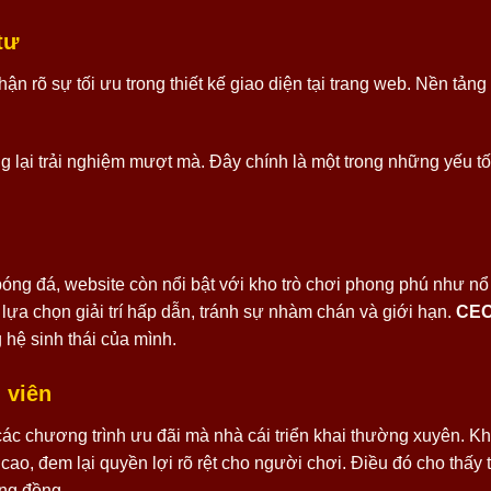
tư
ận rõ sự tối ưu trong thiết kế giao diện tại trang web. Nền tản
ng lại trải nghiệm mượt mà. Đây chính là một trong những yếu t
óng đá, website còn nổi bật với kho trò chơi phong phú như nổ
ựa chọn giải trí hấp dẫn, tránh sự nhàm chán và giới hạn.
CEO
 hệ sinh thái của mình.
 viên
các chương trình ưu đãi mà nhà cái triển khai thường xuyên. K
cao, đem lại quyền lợi rõ rệt cho người chơi. Điều đó cho thấy 
ng đồng.