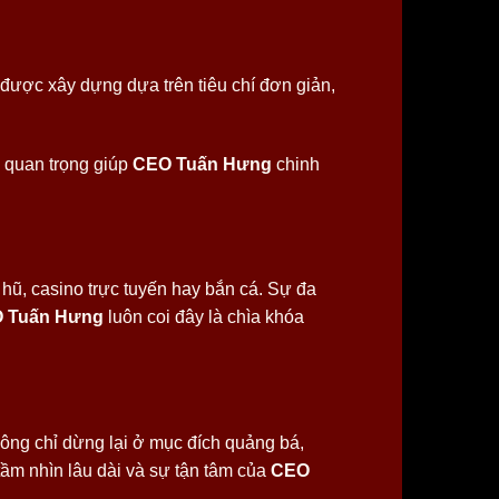
g được xây dựng dựa trên tiêu chí đơn giản,
ố quan trọng giúp
CEO Tuấn Hưng
chinh
 hũ, casino trực tuyến hay bắn cá. Sự đa
 Tuấn Hưng
luôn coi đây là chìa khóa
hông chỉ dừng lại ở mục đích quảng bá,
tầm nhìn lâu dài và sự tận tâm của
CEO