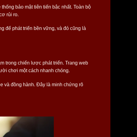
thống bảo mật tiên tiến bậc nhất. Toàn bộ
ơ rủi ro.
ng để phát triển bền vững, và đó cũng là
âm trong chiến lược phát triển. Trang web
người chơi một cách nhanh chóng.
nghe và đồng hành. Đây là minh chứng rõ