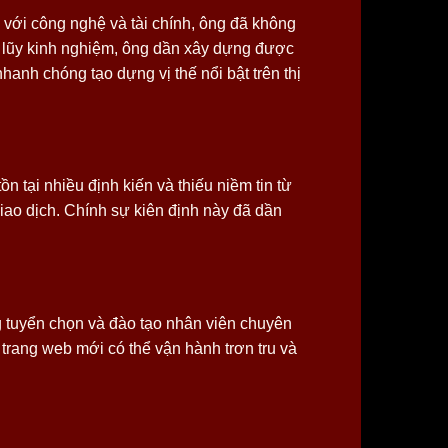
ới công nghệ và tài chính, ông đã không
ch lũy kinh nghiệm, ông dần xây dựng được
anh chóng tạo dựng vị thế nổi bật trên thị
n tại nhiều định kiến và thiếu niềm tin từ
giao dịch. Chính sự kiên định này đã dần
 tuyển chọn và đào tạo nhân viên chuyên
 trang web mới có thể vận hành trơn tru và