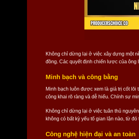
Không chỉ dừng lại ở việc xây dựng một n
đồng. Các quyết định chiến lược của ông 
Minh bạch và công bằng
Minh bạch luôn được xem là giá trị cốt lõi 
công khai rõ ràng và dễ hiểu. Chính sự m
Không chỉ dừng lại ở việc tuân thủ nguyên
không có bất kỳ yếu tố gian lận nào, từ đó 
Công nghệ hiện đại và an toàn