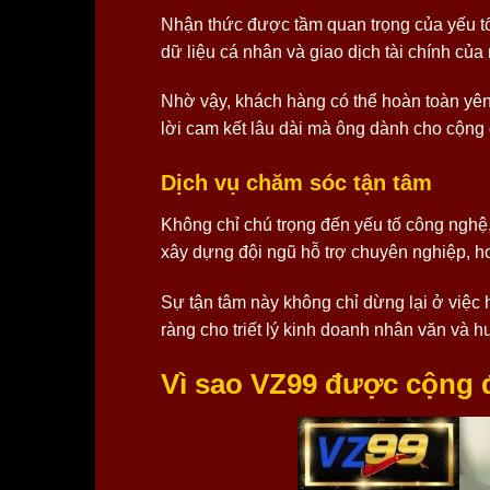
Nhận thức được tầm quan trọng của yếu t
dữ liệu cá nhân và giao dịch tài chính c
Nhờ vậy, khách hàng có thể hoàn toàn yên t
lời cam kết lâu dài mà ông dành cho cộng
Dịch vụ chăm sóc tận tâm
Không chỉ chú trọng đến yếu tố công nghệ
xây dựng đội ngũ hỗ trợ chuyên nghiệp, h
Sự tận tâm này không chỉ dừng lại ở việc h
ràng cho triết lý kinh doanh nhân văn và 
Vì sao VZ99 được cộng 