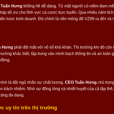
 Tuấn Hưng
không hề dễ dàng. Từ một người có niềm đam mê v
pháp tối ưu cho lĩnh vực cá cược trực tuyến. Qua nhiều năm tí
iến lược kinh doanh. Đó chính là nền móng để VZ99 ra đời và nh
n Hưng
phải đối mặt với vô số khó khăn. Thị trường khi đó còn tồ
hướng khác biệt, tập trung vào minh bạch thông tin và an toàn 
 đồng.
chính là đội ngũ nhân sự chất lượng.
CEO Tuấn Hưng
chú trọng
n trách nhiệm. Nhờ sự đồng lòng và nhiệt huyết của cả tập thể,
 càng đa dạng.
 uy tín trên thị trường